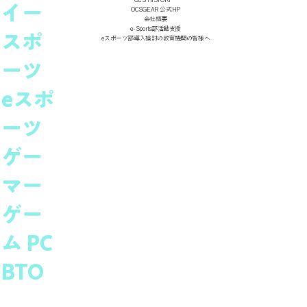
イー
OCSGEAR 公式HP
会社概要
e-Sports部活動支援
スポ
eスポーツ部導入検討の教育機関の皆様へ
ーツ
eスポ
ーツ
ゲー
マー
ゲー
ム PC
BTO