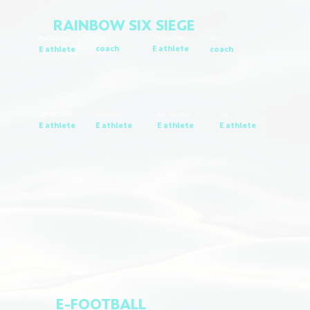
RAINBOW SIX SIEGE
MAC
COMING SOON
PEKOZAKURA
SIFTY
coach
E athlete
E athlete
coach
COMING SOON
GRAACIIAS
R6S_CATORIA
DOI
E athlete
E athlete
E athlete
E athlete
E-FOOTBALL