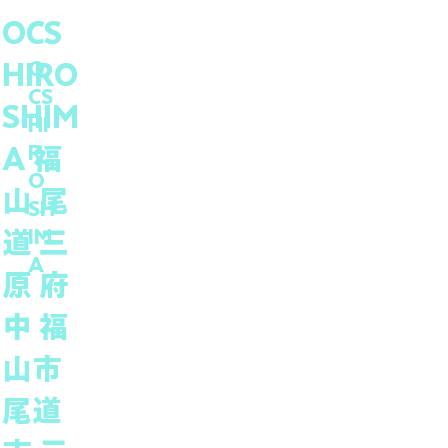
OCS
O
HIRO
CS
SHIM
HI
R
A 福
O
山 尾
SH
IM
道 三
A
原 府
中 福
山市
尾道