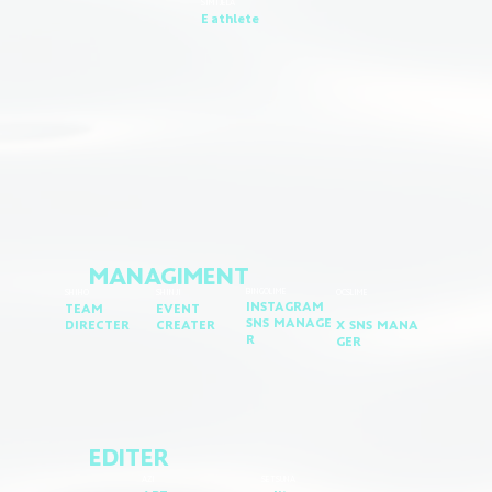
SIMIJELA
​E athlete
MANAGIMENT
BINGOLIME
SHIHO
OCSLIME
SHINJI
​INSTAGRAM
TEAM
​EVENT
SNS
MANAGE
DIRECTER
X
SNS
MANA
CREATER
R
GER
EDITER
AZI
SETSUNA