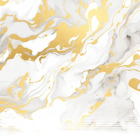
AREA bingo
HIMA
FUCHU
MIHARA
AKITAKAT
A