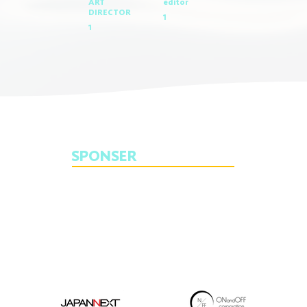
ART
​editor
DIRECTOR
1
1
SPONSER
thank you for your support