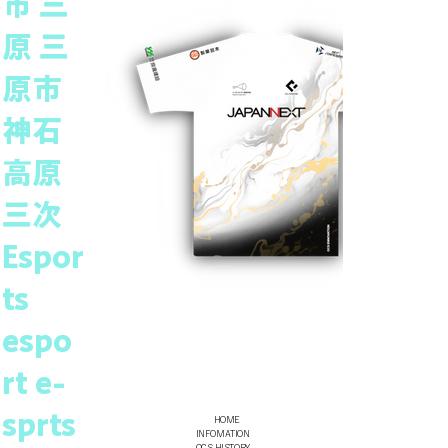
市 三
原 三
原市
神石
高原
三次
Espor
ts
espo
rt e-
sprts
HOME
INFOMATION
OCS HISTORY