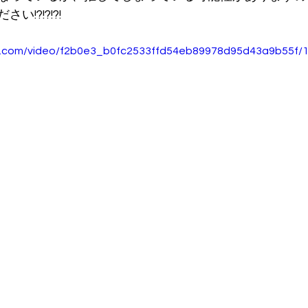
!?!?!?!
tic.com/video/f2b0e3_b0fc2533ffd54eb89978d95d43a9b55f/1