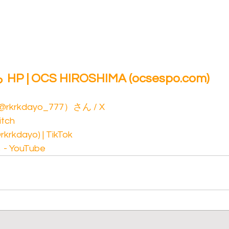
 | OCS HIROSHIMA (
ocsespo.com
)
rkdayo_777）さん / X
tch
dayo) | TikTok
- YouTube