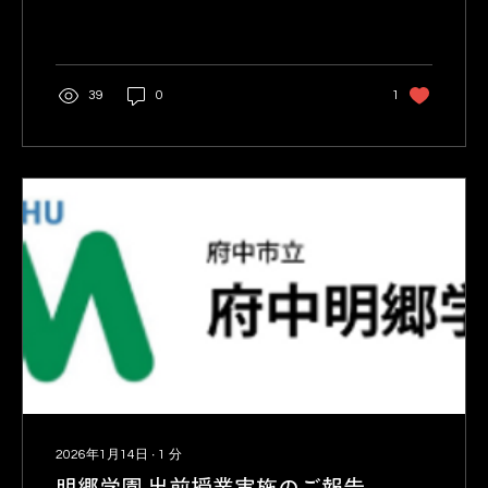
て、**「ゲームを学びに変える」**教育的な部
活動づくりを、シンギュラリティ高等学校さ
まと一緒に進めています。
39
0
1
2026年1月14日
∙
1
分
明郷学園 出前授業実施のご報告