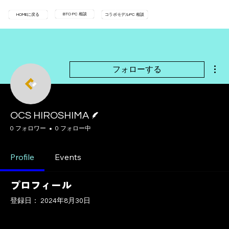
BTO PC 相談
HOMEに戻る
コラボモデルPC 相談
そ
フォローする
脚本
OCS HIROSHIMA
0 フォロワー
0 フォロー中
Profile
Events
プロフィール
登録日： 2024年8月30日