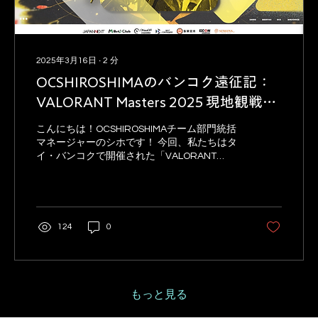
2025年3月16日
∙
2
分
OCSHIROSHIMAのバンコク遠征記：
VALORANT Masters 2025 現地観戦レ
ポート！
こんにちは！OCSHIROSHIMAチーム部門統括
マネージャーのシホです！ 今回、私たちはタ
イ・バンコクで開催された「VALORANT
Masters 2025」を代表と現地で観戦してきま
した！ バンコクの雰囲気や大会の様子、そし
て観戦の感想をお届けしようと思います！ 1....
124
0
もっと見る