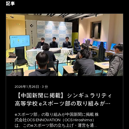
記事
2026年1月26日
∙
3
分
【中国新聞に掲載】シンギュラリティ
高等学校 eスポーツ部の取り組みが紹
介されました
eスポーツ部」の取り組みが中国新聞に掲載 株
式会社OCS ENNOVATION（OCS Hiroshima）
は、このeスポーツ部の立ち上げ・運営を通じ