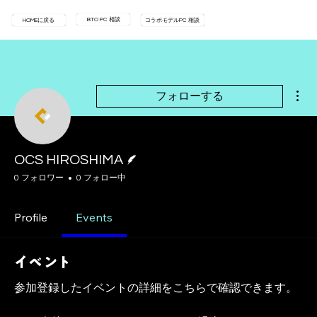
BTO PC 相談
HOMEに戻る
コラボモデルPC 相談
そ
フォローする
脚本
OCS HIROSHIMA
0 フォロワー
0 フォロー中
Profile
Events
イベント
参加登録したイベントの詳細をこちらで確認できます。