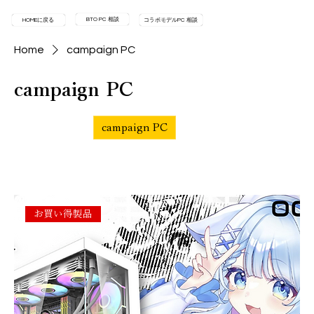
BTO PC 相談
HOMEに戻る
コラボモデルPC 相談
Home
campaign PC
campaign PC
All Products
campaign PC
GAMEING PC
OCS MI
Filter & Sort
お買い得製品