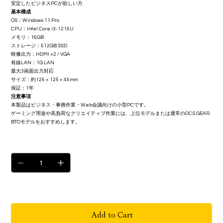
安定したビジネスPCが欲しい方
基本構成
OS：Windows 11 Pro
CPU：Intel Core i3-1215U
メモリ：16GB
ストレージ：512GB SSD
映像出力：HDMI ×2 / VGA
有線LAN：1G LAN
最大3画面出力対応
サイズ：約125 × 125 × 45mm
保証：1年
注意事項
本製品はビジネス・事務作業・Web会議向けの小型PCです。
ゲーミング用途や高負荷なクリエイティブ作業には、上位モデルまたは通常のOCS GEAR
BTOモデルをおすすめします。
Quantity
Only 8 left in stock
Add to Cart