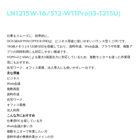
LN1215W-16/512-W11Pro(i3-1215U)
Price
¥89,800
仕事をスムーズに、効率的に。
OCS GEAR MINI OFFICE PROは、ビジネス用途に使いやすいバランス型ミニPCです。
16GBメモリと512GB SSDを搭載しており、資料作成、Web会議、ブラウザ作業、複数ア
プリの同時利用にも対応しやすい構成です。
HDMI×2とVGAによる最大3画面出力に対応しているため、複数モニターを使った作業環
境にもおすすめ。
在宅ワーク、オフィス業務、法人導入にも使いやすい一台です。
主な用途
ビジネス
Web会議
複数画面
資料作成
在宅ワーク
オフィス業務
法人利用
こんな方におすすめ
仕事用PCを探している方
Web会議が多い方
複数モニターで作業したい方
資料作成や事務作業がメインの方