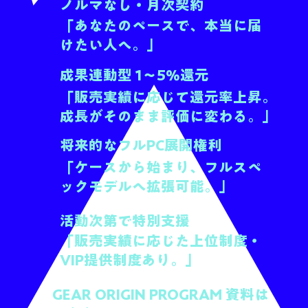
ノルマなし・月次契約
「あなたのペースで、本当に届
けたい人へ。」
成果連動型 1〜5％還元
「販売実績に応じて還元率上昇。
成長がそのまま評価に変わる。」
将来的なフルPC展開権利
「ケースから始まり、フルスペ
ックモデルへ拡張可能。」
活動次第で特別支援
「販売実績に応じた上位制度・
VIP提供制度あり。」
GEAR ORIGIN PROGRAM 資料は