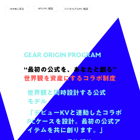
BTO PC 相談
HOMEに戻る
コラボモデルPC 相談
GEAR ORIGIN PROGRAM
“最初の公式を、あなたと創る”
世界観を資産にするコラボ制度
世界観と同時設計する公式
モデル
「デビューKVと連動したコラボ
PCケースを設計。最初の公式ア
イテムを共に創ります。」