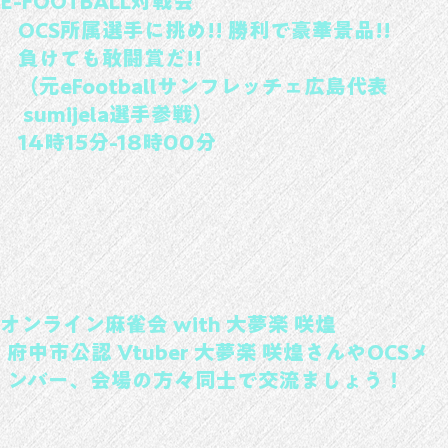
E-FOOTBALL対戦会
OCS所属選手に挑め!! 勝利で豪華景品!!
負けても敢闘賞だ!!
（元eFootballサンフレッチェ広島代表
sumijela選手参戦）
14時15分-18時00分
オンライン麻雀会 with 大夢楽 咲煌
府中市公認 Vtuber 大夢楽 咲煌さんやOCSメ
ンバー、会場の方々同士で交流ましょう！