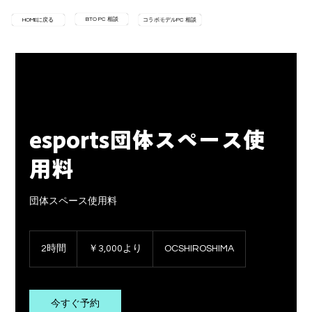
BTO PC 相談
HOMEに戻る
コラボモデルPC 相談
esports団体スペース使
用料
団体スペース使用料
3,000
円
2時間
2
￥3,000より
OCSHIROSHIMA
よ
時
り
間
今すぐ予約