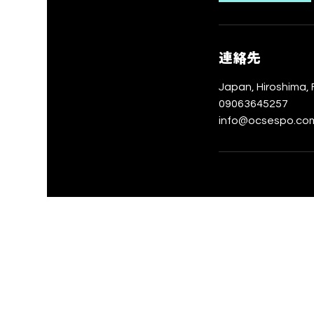
間
連絡先
Japan, Hiroshim
09063645257
info@ocsespo.co