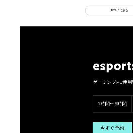
HOMEに戻る
espo
ゲーミングPC使用
1時間〜6時間
1
時
〜
6
今すぐ予約
時