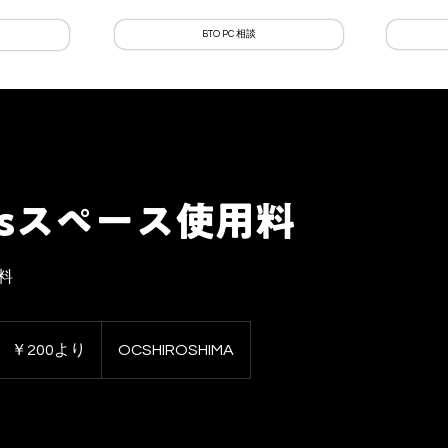
BTO PC 相談
rtsスペース使用料
料
200
円
￥200より
OCSHIROSHIMA
よ
り