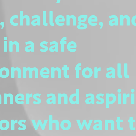
, challenge, an
in a safe
onment for all
ners and aspir
tors who want 