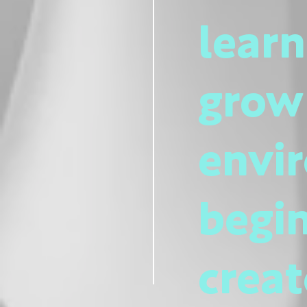
learn
grow 
envir
begin
crea