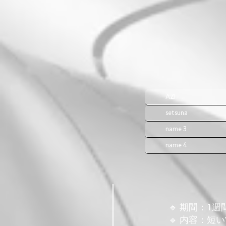
AZI
setsuna
name 3
name 4
🔹 期間：1
🔹 内容：