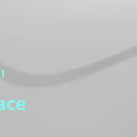
"
ace