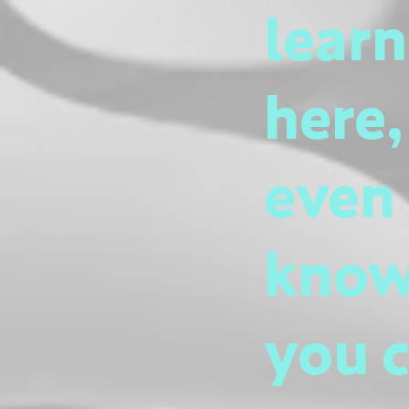
lear
here,
even 
know
you c