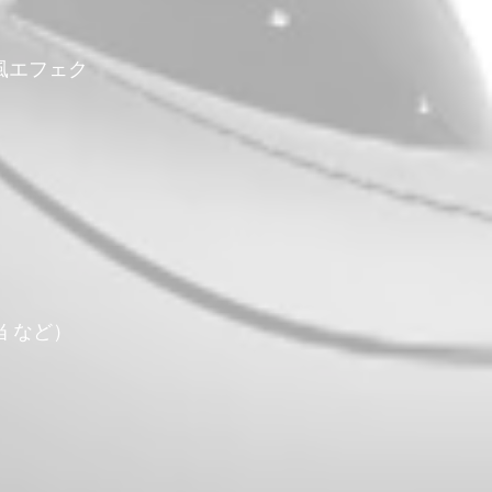
風エフェク
当 など）