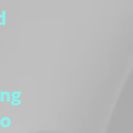
d
ing
to