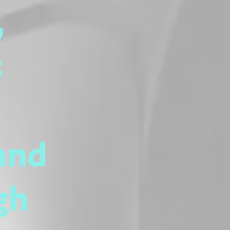
,
s
and
gh