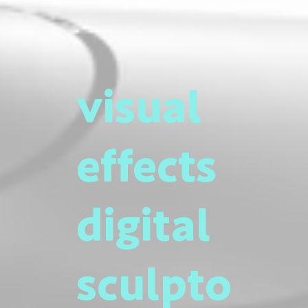
visual
effects
digital
sculpto