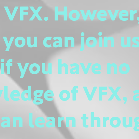
n VFX. However
 you can join u
if you have no
ledge of VFX, 
an learn throu