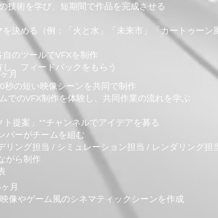
特定の技術を学び、短期間で作品を完成させる
マを決める（例：「火と水」「未来市」「カートゥーン
各自のツールでVFXを制作
有し、フィードバックをもらう
2ヶ月
～10秒の短い映像シーンを共同で制作
チームでのVFX制作を体験し、共同作業の流れを学ぶ
ェクト提案」**チャンネルでアイデアを募る
ンバーがチームを組む
リング担当 / シミュレーション担当 / レンダリング担
ながら制作
表
6ヶ月
短編映像やゲーム風のシネマティックシーンを作成