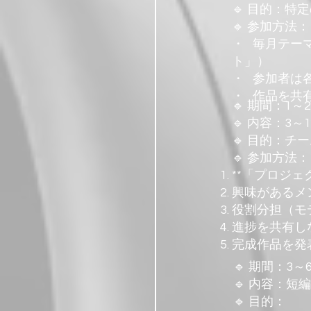
🔹 目的：
🔹 参加方法：
・ 毎月テー
ト」）
・ 参加者は
・ 作品を共
🔹 期間：1～
🔹 内容：3
🔹 目的：
🔹 参加方法：
**「プロジ
興味があるメ
役割分担（モデ
進捗を共有し
完成作品を発
🔹 期間：3～
🔹 内容：
🔹 目的：