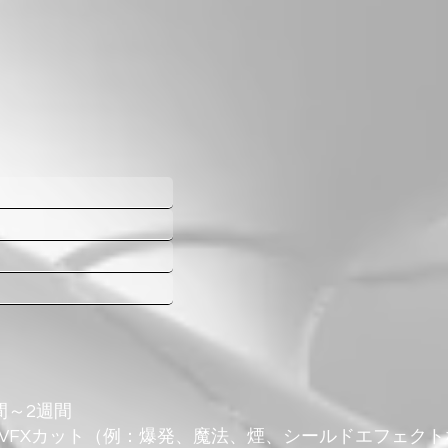
週間～2週間
短いVFXカット（例：爆発、魔法、煙、シールドエフェク