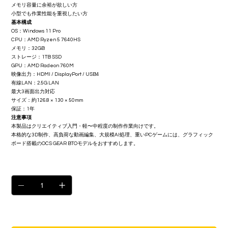
メモリ容量に余裕が欲しい方
小型でも作業性能を重視したい方
基本構成
OS：Windows 11 Pro
CPU：AMD Ryzen 5 7640HS
メモリ：32GB
ストレージ：1TB SSD
GPU：AMD Radeon 760M
映像出力：HDMI / DisplayPort / USB4
有線LAN：2.5G LAN
最大3画面出力対応
サイズ：約126.8 × 130 × 50mm
保証：1年
注意事項
本製品はクリエイティブ入門・軽〜中程度の制作作業向けです。
本格的な3D制作、高負荷な動画編集、大規模AI処理、重いPCゲームには、グラフィック
ボード搭載のOCS GEAR BTOモデルをおすすめします。
数量
在庫残り8点