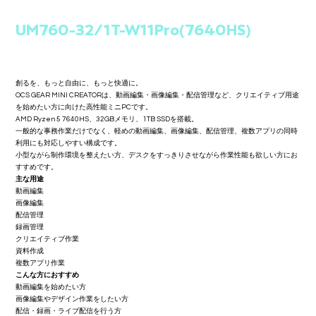
UM760-32/1T-W11Pro(7640HS)
価
￥131,800
格
創るを、もっと自由に、もっと快適に。
OCS GEAR MINI CREATORは、動画編集・画像編集・配信管理など、クリエイティブ用途
を始めたい方に向けた高性能ミニPCです。
AMD Ryzen 5 7640HS、32GBメモリ、1TB SSDを搭載。
一般的な事務作業だけでなく、軽めの動画編集、画像編集、配信管理、複数アプリの同時
利用にも対応しやすい構成です。
小型ながら制作環境を整えたい方、デスクをすっきりさせながら作業性能も欲しい方にお
すすめです。
主な用途
動画編集
画像編集
配信管理
録画管理
クリエイティブ作業
資料作成
複数アプリ作業
こんな方におすすめ
動画編集を始めたい方
画像編集やデザイン作業をしたい方
配信・録画・ライブ配信を行う方