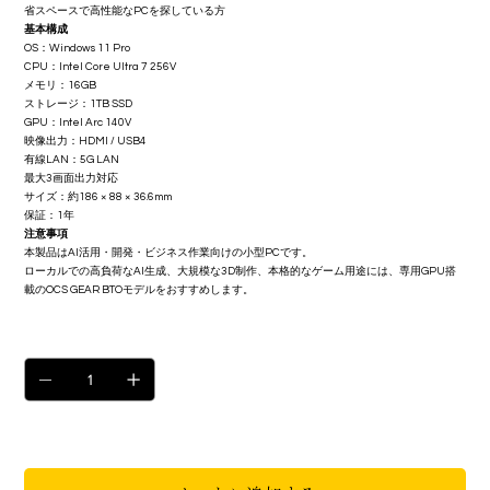
省スペースで高性能なPCを探している方
基本構成
OS：Windows 11 Pro
CPU：Intel Core Ultra 7 256V
メモリ：16GB
ストレージ：1TB SSD
GPU：Intel Arc 140V
映像出力：HDMI / USB4
有線LAN：5G LAN
最大3画面出力対応
サイズ：約186 × 88 × 36.6mm
保証：1年
注意事項
本製品はAI活用・開発・ビジネス作業向けの小型PCです。
ローカルでの高負荷なAI生成、大規模な3D制作、本格的なゲーム用途には、専用GPU搭
載のOCS GEAR BTOモデルをおすすめします。
数量
在庫残り8点