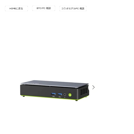
BTO PC 相談
HOMEに戻る
コラボモデルPC 相談
HOME
>
GMK-K13-16/1T-W11Pro(256V)