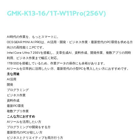
GMK-K13-16/1T-W11Pro(256V)
価
￥165,800
格
AI時代の作業を、もっとスマートに。
OCS GEAR MINI AI PROは、AI活用・開発・ビジネス作業・最新世代のPC環境を求める方
向けの高性能ミニPCです。
Intel Core Ultra 7 256Vを搭載し、文章生成AI、資料作成、開発作業、複数アプリの同時
利用、ビジネス作業まで幅広く対応。
1TB SSDを搭載しているため、作業データの保存にも余裕があります。
AIツールを日常的に活用したい方、最新世代の小型PCを導入したい方におすすめです。
主な用途
AI活用
開発
プログラミング
ビジネス作業
資料作成
最新PC環境
複数アプリ作業
こんな方におすすめ
AIツールを活用したい方
プログラミングや開発をする方
最新世代のPCが欲しい方
ビジネスとクリエイティブを両方行う方