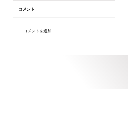
コメント
コメントを追加…
OCSHIROSHIMAのバンコク遠征記：
VALORANT Masters 2025 現地観戦レポ
ート！