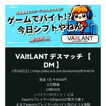
VAitLANT デスマッチ 【
DM 】
2月08日(土)
  |  
https://discord.com/invite/HxDZBTmEYN
賞金 1日 ￥4000円
土日開催
20時00分
（ バイトバロラント ）とは
EsportsプレイヤーがEsportsの実力で稼ぐ
​まるでesportsプレイヤーのバイト先のような体験