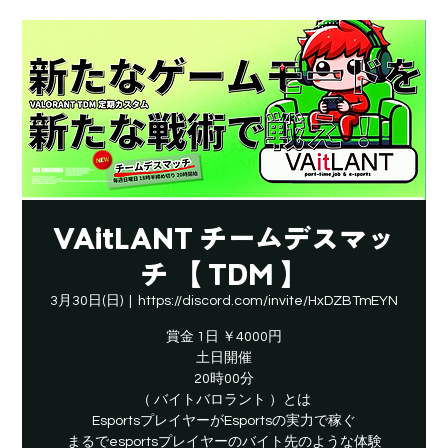
VAitLANT チームデスマッ
チ 【 TDM 】
3月30日(日)
  |  
https://discord.com/invite/HxDZBTmEYN
賞金 1日 ￥4000円
土日開催
20時00分
（ バイトバロラント ）とは
EsportsプレイヤーがEsportsの実力で稼ぐ
​まるでesportsプレイヤーのバイト先のような体験