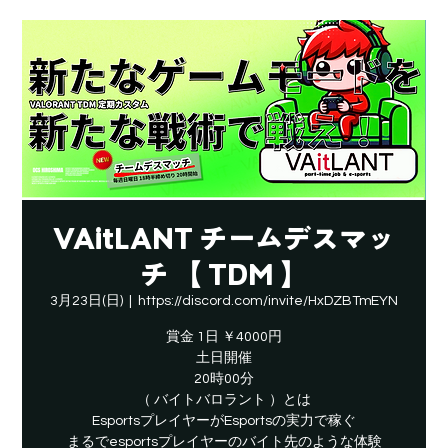
VAitLANT チームデスマッ
チ 【 TDM 】
3月23日(日)
  |  
https://discord.com/invite/HxDZBTmEYN
賞金 1日 ￥4000円
土日開催
20時00分
（ バイトバロラント ）とは
EsportsプレイヤーがEsportsの実力で稼ぐ
​まるでesportsプレイヤーのバイト先のような体験